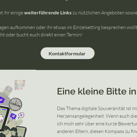
t ihr einige
weiterführende Links
zu nützlichen Angeboten sowi
agen aufkommen oder ihr etwas im Einzelsetting besprechen wollt,
ht oder bucht euch direkt einen Termin!
Kontaktformular
Eine kleine Bitte i
Das Thema digitale Souveränität ist mi
Herzensangelegenheit. Wenn euch die 
ich mich sehr über eine kurze Bewertun
anderen Eltern, diesen Kompass zu fin