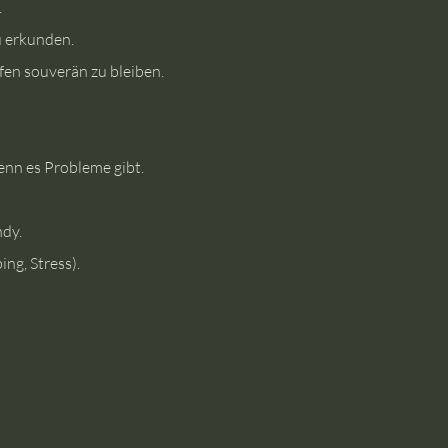
.
u erkunden.
fen souverän zu bleiben.
wenn es Probleme gibt.
ndy.
ng, Stress).