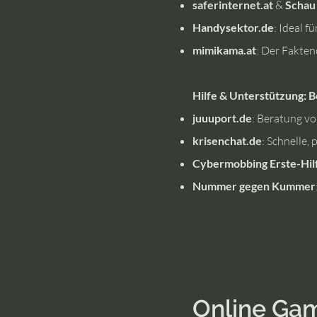
saferinternet.at
&
Schau
Handysektor.de
: Ideal 
mimikama.at
:
Der Faktenc
Hilfe & Unterstützung: 
juuuport.de
: Beratung vo
krisenchat.de
: Schnelle, 
Cybermobbing Erste-Hil
Nummer gegen Kummer
Online Ga