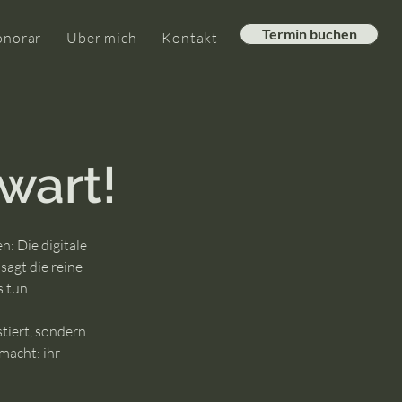
Termin buchen
onorar
Über mich
Kontakt
wart!
n: Die digitale
sagt die reine
 tun.
stiert, sondern
macht: ihr