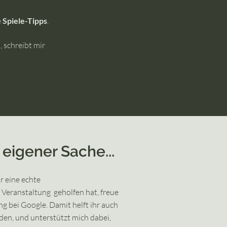
e
Spiele-Tipps
.
 schreibt mir
n eigener Sache...
r eine echte
Veranstaltung geholfen hat, freue
g bei Google. Damit helft ihr auch
den, und unterstützt mich dabei,